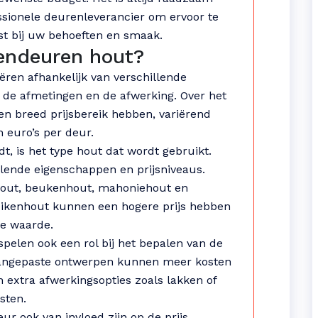
sionele deurenleverancier om ervoor te
st bij uw behoeften en smaak.
nendeuren hout?
ëren afhankelijk van verschillende
, de afmetingen en de afwerking. Over het
 breed prijsbereik hebben, variërend
 euro’s per deur.
dt, is het type hout dat wordt gebruikt.
lende eigenschappen en prijsniveaus.
nhout, beukenhout, mahoniehout en
eikenhout kunnen een hogere prijs hebben
e waarde.
pelen ook een rol bij het bepalen van de
aangepaste ontwerpen kunnen meer kosten
extra afwerkingsopties zoals lakken of
sten.
r ook van invloed zijn op de prijs.