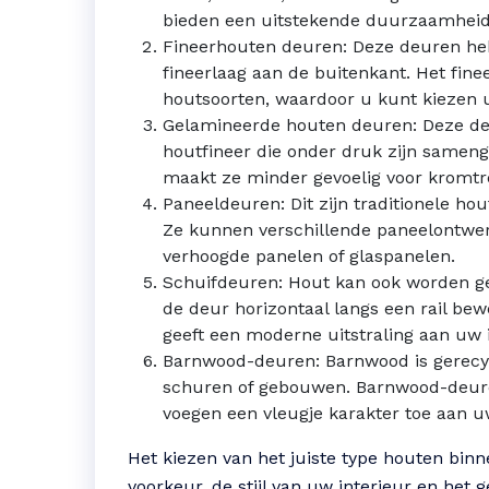
bieden een uitstekende duurzaamheid 
Fineerhouten deuren: Deze deuren he
fineerlaag aan de buitenkant. Het fin
houtsoorten, waardoor u kunt kiezen u
Gelamineerde houten deuren: Deze de
houtfineer die onder druk zijn samengep
maakt ze minder gevoelig voor kromtr
Paneeldeuren: Dit zijn traditionele h
Ze kunnen verschillende paneelontwer
verhoogde panelen of glaspanelen.
Schuifdeuren: Hout kan ook worden ge
de deur horizontaal langs een rail bew
geeft een moderne uitstraling aan uw i
Barnwood-deuren: Barnwood is gerecyc
schuren of gebouwen. Barnwood-deuren
voegen een vleugje karakter toe aan uw
Het kiezen van het juiste type houten bin
voorkeur, de stijl van uw interieur en het 