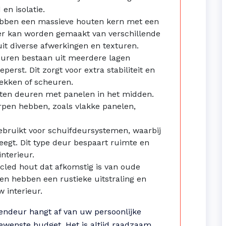
en isolatie.
bben een massieve houten kern met een
eer kan worden gemaakt van verschillende
it diverse afwerkingen en texturen.
uren bestaan uit meerdere lagen
erst. Dit zorgt voor extra stabiliteit en
ekken of scheuren.
outen deuren met panelen in het midden.
pen hebben, zoals vlakke panelen,
bruikt voor schuifdeursystemen, waarbij
eegt. Dit type deur bespaart ruimte en
nterieur.
led hout dat afkomstig is van oude
 hebben een rustieke uitstraling en
 interieur.
nendeur hangt af van uw persoonlijke
gewenste budget. Het is altijd raadzaam