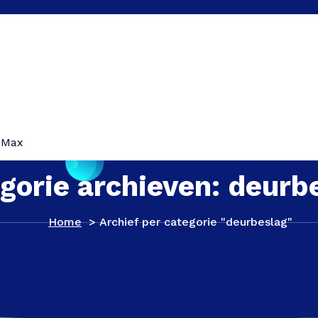
iMax
gorie archieven: deurb
Home
>
Archief per categorie "deurbeslag"