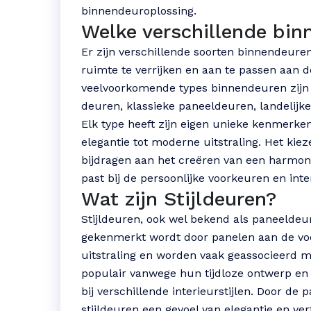
binnendeuroplossing.
Welke verschillende bin
Er zijn verschillende soorten binnendeur
ruimte te verrijken en aan te passen aan de
veelvoorkomende types binnendeuren zijn
deuren, klassieke paneeldeuren, landelij
Elk type heeft zijn eigen unieke kenmerken
elegantie tot moderne uitstraling. Het kie
bijdragen aan het creëren van een harmon
past bij de persoonlijke voorkeuren en inter
Wat zijn Stijldeuren?
Stijldeuren, ook wel bekend als paneeldeu
gekenmerkt wordt door panelen aan de vo
uitstraling en worden vaak geassocieerd met
populair vanwege hun tijdloze ontwerp en 
bij verschillende interieurstijlen. Door d
stijldeuren een gevoel van elegantie en ver