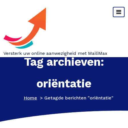
Spring
naar
inhoud
Versterk uw online aanwezigheid met MailiMax
Tag archieven:
oriëntatie
Home
>
Getagde berichten "oriëntatie"