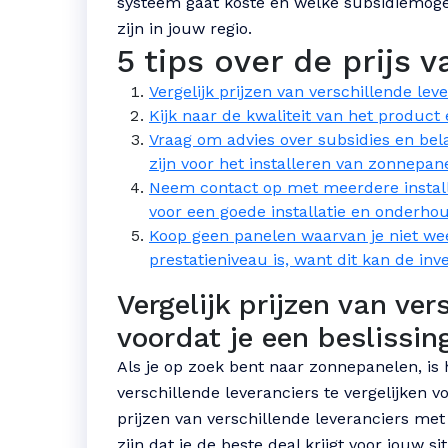
systeem gaat koste en welke subsidiemoge
zijn in jouw regio.
5 tips over de prijs
Vergelijk prijzen van verschillende lev
Kijk naar de kwaliteit van het product
Vraag om advies over subsidies en bel
zijn voor het installeren van zonnepane
Neem contact op met meerdere installa
voor een goede installatie en onderho
Koop geen panelen waarvan je niet we
prestatieniveau is, want dit kan de inv
Vergelijk prijzen van ver
voordat je een beslissin
Als je op zoek bent naar zonnepanelen, is 
verschillende leveranciers te vergelijken v
prijzen van verschillende leveranciers met 
zijn dat je de beste deal krijgt voor jouw s