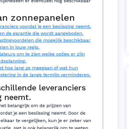
lijkhedeen er eventueel nog beschikbaar
 van zonnepanelen
eranciers voordat je een beslissing neemt.
 en de garantie die wordt aangeboden.
astingvoordelen die mogelijk beschikbaar
len in jouw regio.
teurs om te zien welke opties er zijn
udsplanning.
et hoe lang ze meegaan of wat hun
estering in de lange termijn verminderen.
schillende leveranciers
g neemt.
het belangrijk om de prijzen van
oordat je een beslissing neemt. Door de
elkaar te vergelijken, kun je er zeker van
ituatie. Het is ook belangrijk om te weten