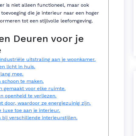
 is niet alleen functioneel, maar ook
e toevoeging die je interieur naar een hoger
ormeren tot een stijlvolle leefomgeving.
en Deuren voor je
ë
dustriële uitstraling aan je woonkamer.
n licht in huis.
 lang mee.
n schoon te maken.
 gemaakt voor elke ruimte.
n openheid te verliezen.
ht door, waardoor ze energiezuinig zijn.
 luxe toe aan je interieur.
bij verschillende interieurstijlen.