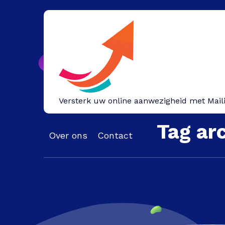
Spring
naar
inhoud
Versterk uw online aanwezigheid met Mail
Tag ar
Over ons
Contact