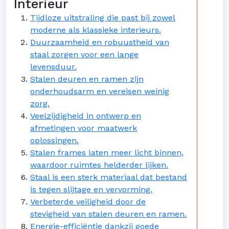
Interieur
Tijdloze uitstraling die past bij zowel
moderne als klassieke interieurs.
Duurzaamheid en robuustheid van
staal zorgen voor een lange
levensduur.
Stalen deuren en ramen zijn
onderhoudsarm en vereisen weinig
zorg.
Veelzijdigheid in ontwerp en
afmetingen voor maatwerk
oplossingen.
Stalen frames laten meer licht binnen,
waardoor ruimtes helderder lijken.
Staal is een sterk materiaal dat bestand
is tegen slijtage en vervorming.
Verbeterde veiligheid door de
stevigheid van stalen deuren en ramen.
Energie-efficiëntie dankzij goede