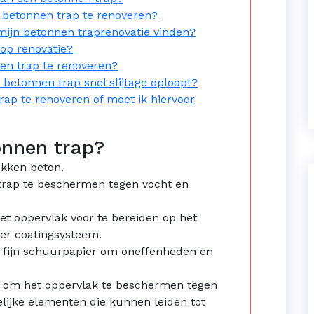
 betonnen trap te renoveren?
mijn betonnen traprenovatie vinden?
 op renovatie?
en trap te renoveren?
betonnen trap snel slijtage oploopt?
rap te renoveren of moet ik hiervoor
onnen trap?
ukken beton.
trap te beschermen tegen vocht en
t oppervlak voor te bereiden op het
er coatingsysteem.
 fijn schuurpapier om oneffenheden en
an om het oppervlak te beschermen tegen
lijke elementen die kunnen leiden tot