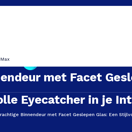
iMax
nendeur met Facet Gesl
olle Eyecatcher in je In
rachtige Binnendeur met Facet Geslepen Glas: Een Stijlvol