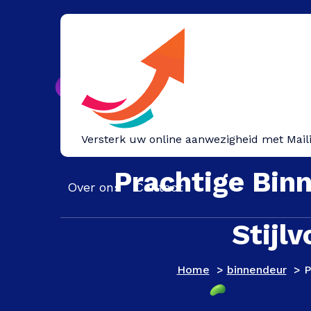
Spring
naar
inhoud
Versterk uw online aanwezigheid met Mail
Prachtige Bin
Over ons
Contact
Stijlv
Home
>
binnendeur
>
P