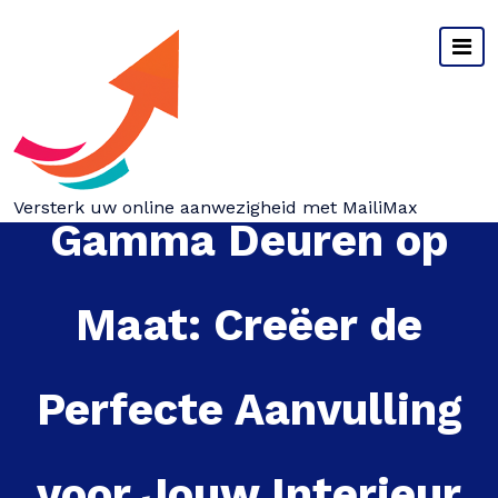
Spring
naar
inhoud
Versterk uw online aanwezigheid met MailiMax
Gamma Deuren op
Maat: Creëer de
Perfecte Aanvulling
voor Jouw Interieur