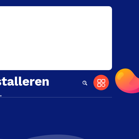
stalleren
"