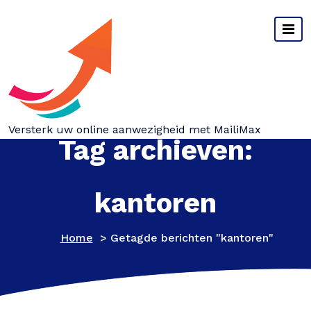
Spring
naar
inhoud
Versterk uw online aanwezigheid met MailiMax
Tag archieven:
kantoren
Home
>
Getagde berichten "kantoren"