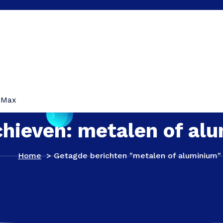
iMax
chieven: metalen of al
Home
>
Getagde berichten "metalen of aluminium"