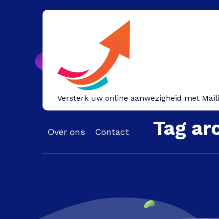
Spring
naar
inhoud
Versterk uw online aanwezigheid met Mail
Tag ar
Over ons
Contact