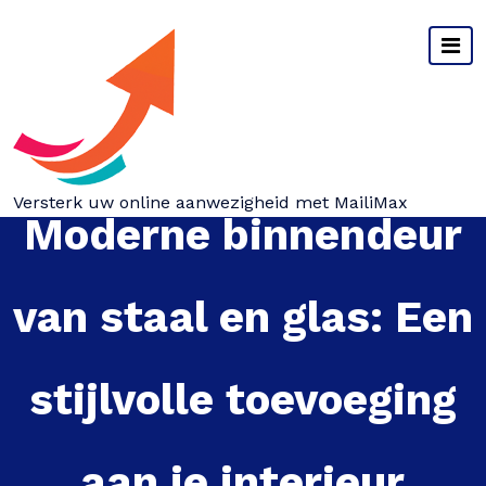
Spring
naar
inhoud
Versterk uw online aanwezigheid met MailiMax
Moderne binnendeur
van staal en glas: Een
stijlvolle toevoeging
aan je interieur