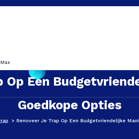
iMax
p Op Een Budgetvriende
Goedkope Opties
rap
>
Renoveer Je Trap Op Een Budgetvriendelijke Man