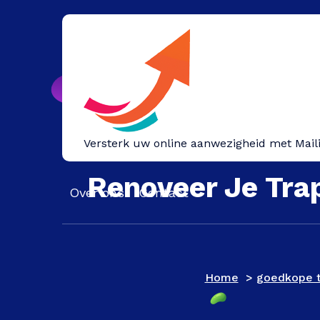
Spring
naar
inhoud
Versterk uw online aanwezigheid met Mail
Renoveer Je Tra
Over ons
Contact
Home
>
goedkope t